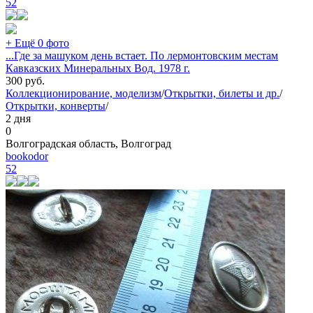
52
+ Ещё 0 фото
...Где за машуком день встает. По лермонтовским местам
Кавказских Минеральных Вод. 1978 г.
300
руб.
Коллекционирование, моделизм
/
Открытки, билеты и др.
/
Открытки, конверты
/
2 дня
0
Волгоградская область, Волгоград
bookodor
52