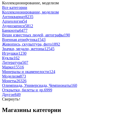
Коллекционирование, моделизм
Все категории
Коллекционирование, моделизм
Антиквариат
8235
Археология
54
Аудиозаписи
5812
Банкноты
6477
Вещи известных людей, автографы
190
Военная атрибутика
1543
Живопись, скульптура, фото
1892
Значки, медали, жетоны
12545
Игрушки
1230
Куклы
162
Литература
507
Марки
15516
Минералы и окаменелости
124
Моделизм
873
Монеты
26326
Олимпиада, Универсиада, Чемпионаты
160
Открытки, билеты и др.
6999
Другое
849
Свернуть
↑
Магазины категории