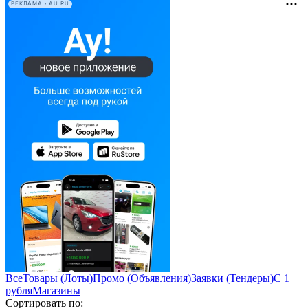
РЕКЛАМА • AU.RU
Все
Товары (Лоты)
Промо (Объявления)
Заявки (Тендеры)
С 1
рубля
Магазины
Сортировать по: