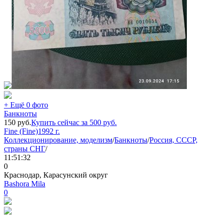
+ Ещё 0 фото
Банкноты
150
руб.
Купить сейчас за
500
руб.
Fine (Fine)
1992 г.
Коллекционирование, моделизм
/
Банкноты
/
Россия, СССР,
страны СНГ
/
11:51:32
0
Краснодар, Карасунский округ
Bashora Mila
0