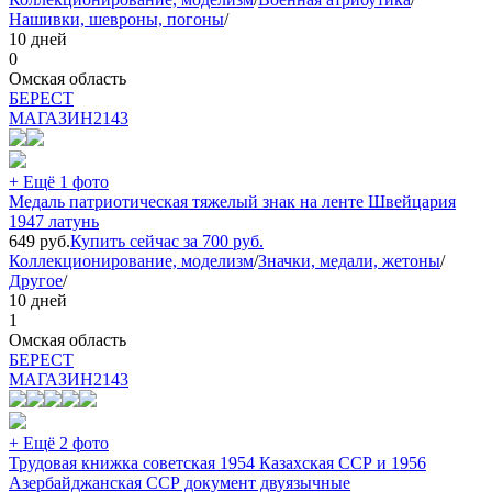
Нашивки, шевроны, погоны
/
10 дней
0
Омская область
БEPECT
МАГАЗИН
2143
+ Ещё 1 фото
Медаль патриотическая тяжелый знак на ленте Швейцария
1947 латунь
649
руб.
Купить сейчас за
700
руб.
Коллекционирование, моделизм
/
Значки, медали, жетоны
/
Другое
/
10 дней
1
Омская область
БEPECT
МАГАЗИН
2143
+ Ещё 2 фото
Трудовая книжка советская 1954 Казахская ССР и 1956
Азербайджанская ССР документ двуязычные