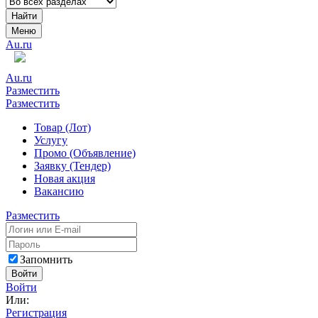
Найти
Меню
Au.ru
Au.ru
Разместить
Разместить
Товар (Лот)
Услугу
Промо (Объявление)
Заявку (Тендер)
Новая акция
Вакансию
Разместить
Запомнить
Войти
Войти
Или:
Регистрация