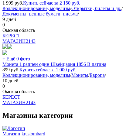
1 999
руб.
Купить сейчас за
2 150
руб.
Коллекционирование, моделизм
/
Открытки, билеты и др.
/
Документы, ценные бумаги, письма
/
9 дней
0
Омская область
БEPECT
МАГАЗИН
2143
+ Ещё 0 фото
Монета 1 раппен один Швейцария 1856 B патина
899
руб.
Купить сейчас за
1 000
руб.
Коллекционирование, моделизм
/
Монеты
/
Европа
/
10 дней
0
Омская область
БEPECT
МАГАЗИН
2143
Магазины категории
Магазин kraslombard