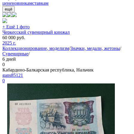
цене
новинкам
ставкам
ещё
+ Ещё 1 фото
Черкесский сувенирный кинжал
60 000
руб.
2025 г.
Коллекционирование, моделизм
/
Значки, медали, жетоны
/
Сувенирные
/
6 дней
0
Кабардино-Балкарская республика, Нальчик
gans85121
0