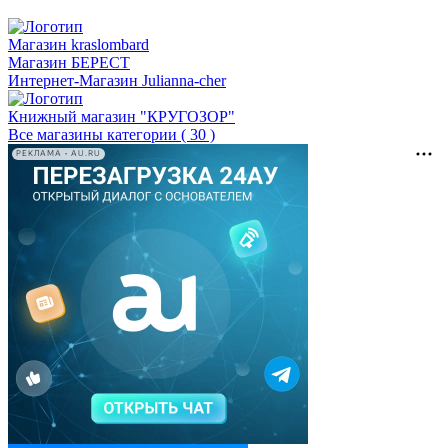
Магазин kraslombard
Магазин БEPECT
Интернет-Магазин Julianna-cher
Книжный магазин "КРУГОЗОР"
Все магазины категории ( 30 )
РЕКЛАМА • AU.RU