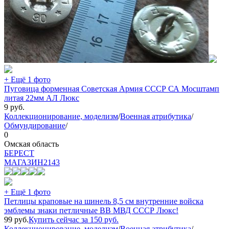
+ Ещё 1 фото
Пуговица форменная Советская Армия СССР СА Мосштамп
литая 22мм АЛ Люкс
9
руб.
Коллекционирование, моделизм
/
Военная атрибутика
/
Обмундирование
/
0
Омская область
БEPECT
МАГАЗИН
2143
+ Ещё 1 фото
Петлицы краповые на шинель 8,5 см внутренние войска
эмблемы знаки петличные ВВ МВД СССР Люкс!
99
руб.
Купить сейчас за
150
руб.
Коллекционирование, моделизм
/
Военная атрибутика
/